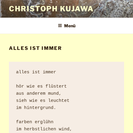
Zum
CHRISTOPH KUJAWA
Inhalt
springen
Menü
ALLES IST IMMER
alles ist immer

hör wie es flüstert

aus anderem mund,

sieh wie es leuchtet

im hintergrund.

farben erglühn

im herbstlichen wind,
