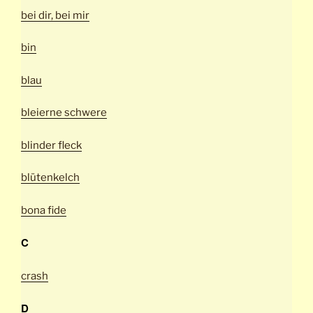
bei dir, bei mir
bin
blau
bleierne schwere
blinder fleck
blütenkelch
bona fide
C
crash
D