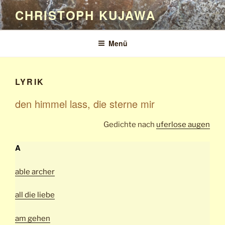
Zum
CHRISTOPH KUJAWA
Inhalt
springen
Menü
LYRIK
den himmel lass, die sterne mir
Gedichte nach
uferlose augen
A
able archer
all die liebe
am gehen