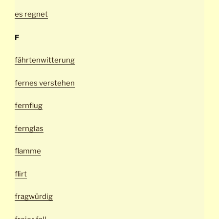
es regnet
F
fährtenwitterung
fernes verstehen
fernflug
fernglas
flamme
flirt
fragwürdig