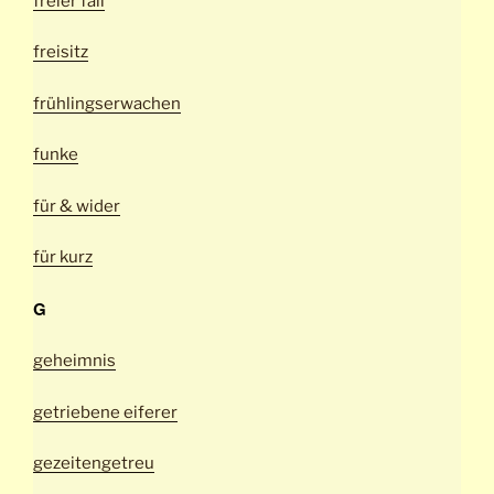
freier fall
freisitz
frühlingserwachen
funke
für & wider
für kurz
G
geheimnis
getriebene eiferer
gezeitengetreu