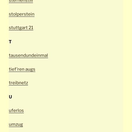
sternenstill
stolperstein
stuttgart 21
T
tausendundeinmal
tief’ren augs
treibnetz
U
uferlos
umzug