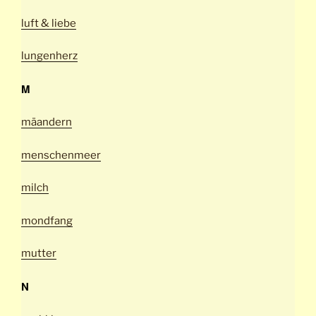
luft & liebe
lungenherz
M
mäandern
menschenmeer
milch
mondfang
mutter
N