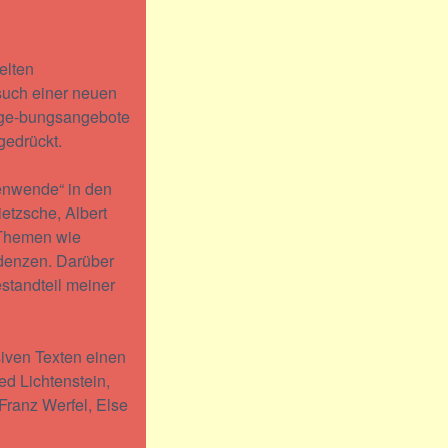
elten
such einer neuen
nnge-bungsangebote
gedrückt.
tenwende“ in den
ietzsche, Albert
 Themen wie
ndenzen. Darüber
standteil meiner
iven Texten einen
ed Lichtenstein,
Franz Werfel, Else