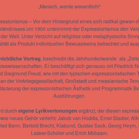
„Mensch, werde wesentlich!“
essionismus – Vor dem Hintergrund eines sich radikal gewan-d
rständnisses um 1900 unternimmt der Expressionismus den Ver
r Welt. Unter Verzicht auf religiöse oder metaphysische Si
lität als Produkt individuellen Bewusstseins betrachtet und aus
ichtliche Vortrag
, beschreibt die Jahrhundertwende als „Zei
teswissenschaften. Er beschäftigt sich genauso mit Friedrich N
nd Siegmund Freud, wie mit den typischen expressionistischen
tik an der Vorkriegsgesellschaft, Großstadt und messianische Te
Erläuterung der expresionistischen Ästhetik und Programmatik Be
Ausführungen.
rd durch
eigene Lyrikvertonungen
ergänzt, der diesen express
ie neues Gehör verleiht: Jakob van Hoddis, Ernst Stadler, Alfr
fried Benn, Bertold Brecht, Klabund, Gustav Sack, Georg Heym, 
Lasker-Schüler und Erich Mühsam.