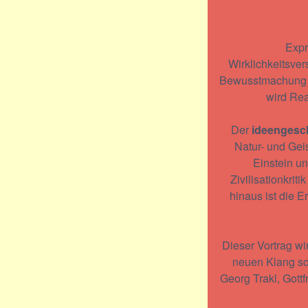
Expr
Wirklichkeitsve
Bewusstmachung de
wird Rea
Der
ideengesch
Natur- und Geis
Einstein u
Zivilisationkri
hinaus ist die 
Dieser Vortrag wi
neuen Klang sow
Georg Trakl, Gott