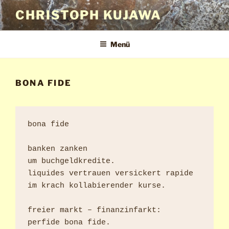
Zum
CHRISTOPH KUJAWA
Inhalt
springen
Menü
BONA FIDE
bona fide

banken zanken

um buchgeldkredite.

liquides vertrauen versickert rapide

im krach kollabierender kurse.

freier markt – finanzinfarkt:

perfide bona fide.
