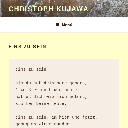
Zum
CHRISTOPH KUJAWA
Inhalt
springen
Menü
EINS ZU SEIN
eins zu sein

als du auf dein herz gehört,

´ weiß es noch wie heute,

hat es dich wie mich betört,

störten keine leute.

eins zu sein, im hier und jetzt,

genügten wir einander.
