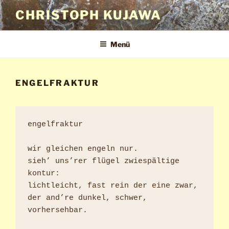
Zum
CHRISTOPH KUJAWA
Inhalt
springen
Menü
ENGELFRAKTUR
engelfraktur

wir gleichen engeln nur.

sieh’ uns’rer flügel zwiespältige 
kontur:

lichtleicht, fast rein der eine zwar,

der and’re dunkel, schwer, 
vorhersehbar.
