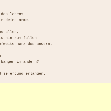
des lebens

r deine arme.

s allen,

s hin zum fallen

efweite herz des andern.



 bangen im andern?
