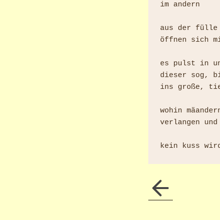
im andern

aus der fülle 
öffnen sich mi
es pulst in un
dieser sog, bi
ins große, ti
wohin mäandern
verlangen und