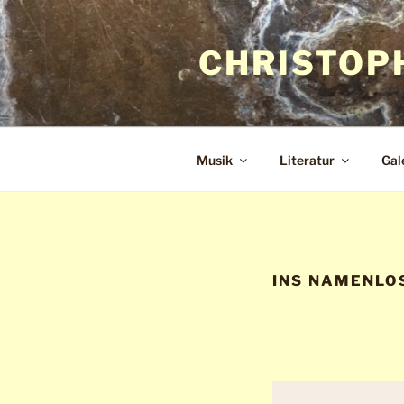
Zum
Inhalt
CHRISTOP
springen
Musik
Literatur
Gal
INS NAMENLOS