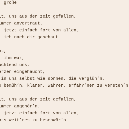
 große

it, uns aus der zeit gefallen,

mmer anvertraut.

, jetzt einfach fort von allen,

’ ich nach dir geschaut.

t,

 ihm war,

chtend uns,

erzen eingehaucht,

 in uns selbst wie sonnen, die verglüh’n,

s bemüh’n, klarer, wahrer, erfahr’ner zu versteh’n.
it, uns aus der zeit gefallen,

mmer angehör’n.

, jetzt einfach fort von allen,

hts weit’res zu beschwör’n.
