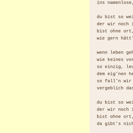
ins namenlose,
du bist so we
der wir noch i
bist ohne ort
wie gern hätt
wenn leben geh
wie keines vor
so einzig, leu
dem eig’nen h
so fall’n wir
vergeblich da
du bist so we
der wir noch i
bist ohne ort
da gibt’s nic