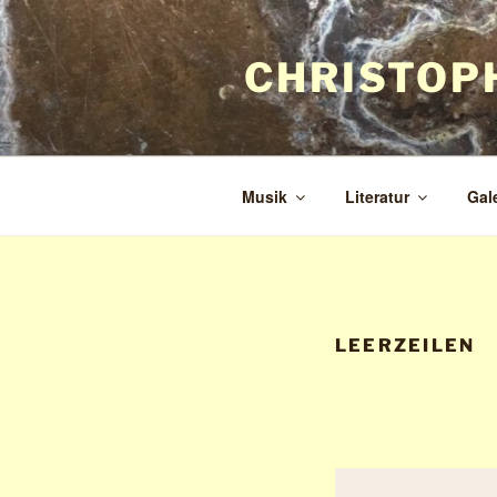
Zum
Inhalt
CHRISTOP
springen
Musik
Literatur
Gal
LEERZEILEN