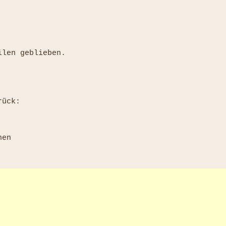
len geblieben.

ück:

en
