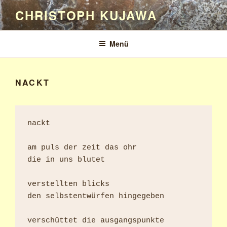
Zum
CHRISTOPH KUJAWA
Inhalt
springen
Menü
NACKT
nackt

am puls der zeit das ohr

die in uns blutet

verstellten blicks

den selbstentwürfen hingegeben

verschüttet die ausgangspunkte
