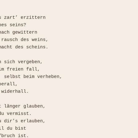
 zart’ erzittern

es seins?

ach gewittern

 rausch des weins,

macht des scheins.

 sich vergeben,

m freien fall,

, selbst beim verheben,

erall,

widerhall.

 länger glauben,

u vermisst.

 dir’s erlauben,

l du bist
