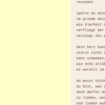
resonanz

spürst du dies
im grunde dein
wie klarheit n
verfliegt der
versiegt die 
dein herz kann
stürzt nicht i
kann schweben
wie echo allüb
es wurzelt im 
du musst nicht
du bist, was d
doch darfst du
zu lieben, wei