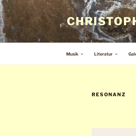
Zum
Inhalt
CHRISTOP
springen
Musik
Literatur
Gal
RESONANZ