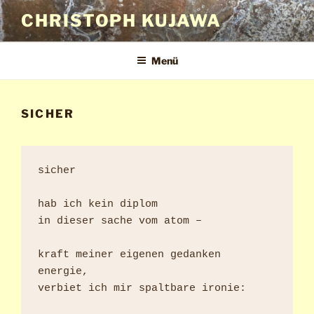
Zum
CHRISTOPH KUJAWA
Inhalt
springen
Menü
SICHER
sicher

hab ich kein diplom

in dieser sache vom atom – 

kraft meiner eigenen gedanken 
energie,

verbiet ich mir spaltbare ironie:
