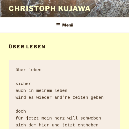
Zum
CHRISTOPH KUJAWA
Inhalt
springen
Menü
ÜBER LEBEN
über leben

sicher

auch in meinem leben

wird es wieder and’re zeiten geben

doch

für jetzt mein herz will schweben

sich dem hier und jetzt entheben
