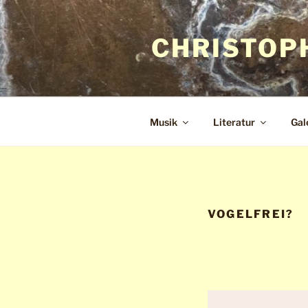
Zum
Inhalt
CHRISTOP
springen
Musik
Literatur
Gal
VOGELFREI?