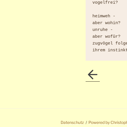
vogelfrei?

heimweh -

aber wohin?

unruhe - 

aber wofür?

zugvögel folge
Datenschutz
Powered by Christop