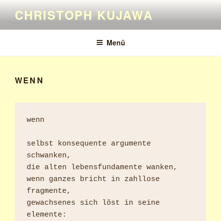
Zum
CHRISTOPH KUJAWA
Inhalt
springen
Menü
WENN
wenn

selbst konsequente argumente 
schwanken,

die alten lebensfundamente wanken,

wenn ganzes bricht in zahllose 
fragmente,

gewachsenes sich löst in seine 
elemente:
