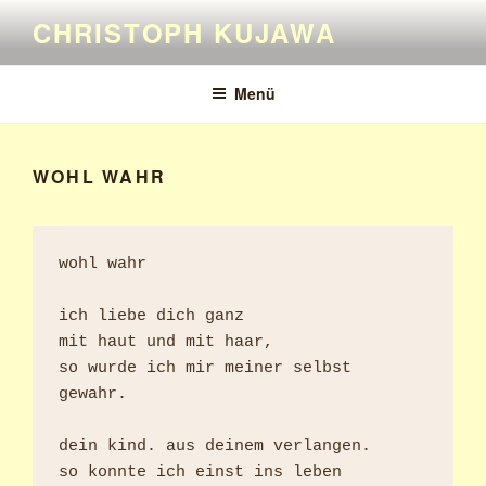
Zum
CHRISTOPH KUJAWA
Inhalt
springen
Menü
WOHL WAHR
wohl wahr

ich liebe dich ganz

mit haut und mit haar,

so wurde ich mir meiner selbst 
gewahr.

dein kind. aus deinem verlangen.

so konnte ich einst ins leben 