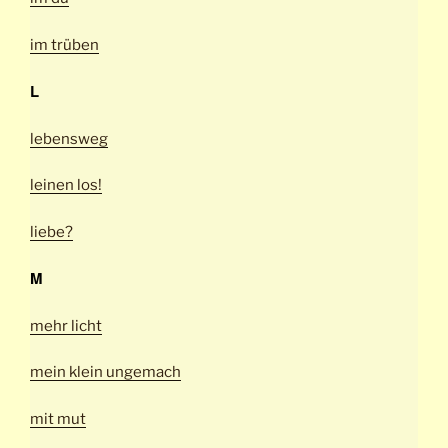
im trüben
L
lebensweg
leinen los!
liebe?
M
mehr licht
mein klein ungemach
mit mut