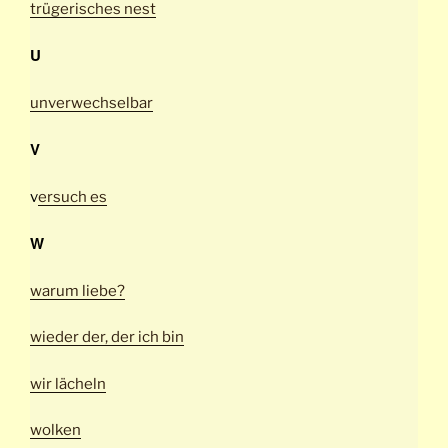
trügerisches nest
U
unverwechselbar
V
v
ersuch es
W
warum liebe?
wieder der, der ich bin
wir lächeln
wolken